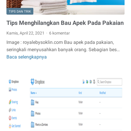
TIPS DAN TRIK
Tips Menghilangkan Bau Apek Pada Pakaian
Kamis, April 22, 2021
6 komentar
Image : royalebysoklin.com Bau apek pada pakaian,
seringkali menyusahkan banyak orang. Sebagian bes…
Baca selengkapnya
Tips
Menghilangkan
Bau
Apek
Pada
Pakaian