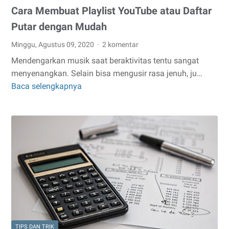
Cara Membuat Playlist YouTube atau Daftar
Putar dengan Mudah
Minggu, Agustus 09, 2020
2 komentar
Mendengarkan musik saat beraktivitas tentu sangat
menyenangkan. Selain bisa mengusir rasa jenuh, ju…
Baca selengkapnya
Cara
Membuat
Playlist
YouTube
atau
Daftar
Putar
dengan
Mudah
TIPS DAN TRIK