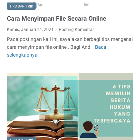
TIPS DAN TRIK
Cara Menyimpan File Secara Online
Kamis, Januari 14, 2021
Posting Komentar
Pada postingan kali ini, saya akan berbagi tips mengenai
cara menyimpan file online . Bagi And…
Baca
Cara
selengkapnya
Menyimpan
File
Secara
Online