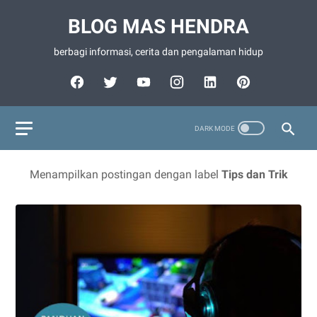
BLOG MAS HENDRA
berbagi informasi, cerita dan pengalaman hidup
Menampilkan postingan dengan label
Tips dan Trik