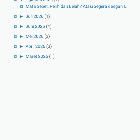
Mata Sepet, Perih dan Lelah? Atasi Segera dengan I...
►
Juli 2026
(1)
►
Juni 2026
(4)
►
Mei 2026
(3)
►
April 2026
(3)
►
Maret 2026
(1)
►
Februari 2026
(1)
►
Januari 2026
(1)
►
2025
(41)
►
Desember 2025
(3)
►
November 2025
(5)
►
Oktober 2025
(3)
►
September 2025
(2)
►
Agustus 2025
(5)