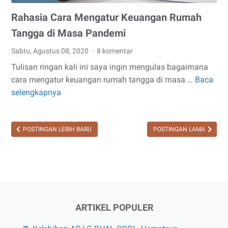
Rahasia Cara Mengatur Keuangan Rumah
Tangga di Masa Pandemi
Sabtu, Agustus 08, 2020
8 komentar
Tulisan ringan kali ini saya ingin mengulas bagaimana
cara mengatur keuangan rumah tangga di masa …
Baca
Rahasia
selengkapnya
Cara
Mengatur
Keuangan
POSTINGAN LEBIH BARU
POSTINGAN LAMA
Rumah
Tangga
di
Masa
Pandemi
ARTIKEL POPULER