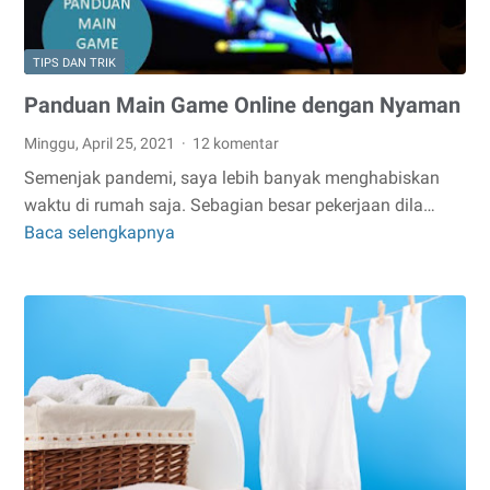
TIPS DAN TRIK
Panduan Main Game Online dengan Nyaman
Minggu, April 25, 2021
12 komentar
Semenjak pandemi, saya lebih banyak menghabiskan
waktu di rumah saja. Sebagian besar pekerjaan dila…
Baca selengkapnya
Panduan
Main
Game
Online
dengan
Nyaman