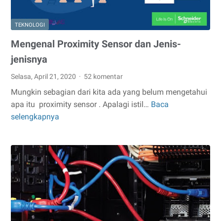
TEKNOLOGI
Mengenal Proximity Sensor dan Jenis-
jenisnya
Selasa, April 21, 2020
52 komentar
Mungkin sebagian dari kita ada yang belum mengetahui
apa itu proximity sensor . Apalagi istil…
Baca
Mengenal
selengkapnya
Proximity
Sensor
dan
Jenis-
jenisnya