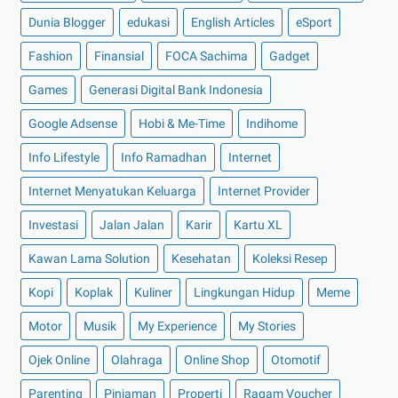
►
Juli 2022
(11)
Dunia Blogger
edukasi
English Articles
eSport
►
Juni 2022
(12)
Fashion
Finansial
FOCA Sachima
Gadget
►
Mei 2022
(14)
►
April 2022
(27)
Games
Generasi Digital Bank Indonesia
►
Maret 2022
(21)
Google Adsense
Hobi & Me-Time
Indihome
►
Februari 2022
(16)
Info Lifestyle
Info Ramadhan
Internet
►
Januari 2022
(30)
Internet Menyatukan Keluarga
Internet Provider
►
2021
(135)
Investasi
Jalan Jalan
Karir
Kartu XL
►
Desember 2021
(8)
►
November 2021
(7)
Kawan Lama Solution
Kesehatan
Koleksi Resep
►
Oktober 2021
(16)
Kopi
Koplak
Kuliner
Lingkungan Hidup
Meme
►
September 2021
(15)
Motor
Musik
My Experience
My Stories
►
Agustus 2021
(15)
Ojek Online
Olahraga
Online Shop
Otomotif
►
Juli 2021
(7)
Parenting
Pinjaman
Properti
Ragam Voucher