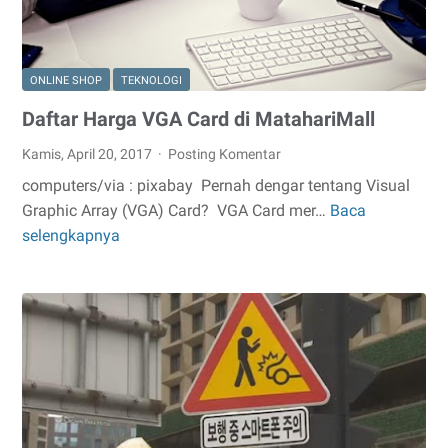
ONLINE SHOP
TEKNOLOGI
Daftar Harga VGA Card di MatahariMall
Kamis, April 20, 2017
Posting Komentar
computers/via : pixabay Pernah dengar tentang Visual
Graphic Array (VGA) Card? VGA Card mer…
Baca
Daftar
selengkapnya
Harga
VGA
Card
di
MatahariMall