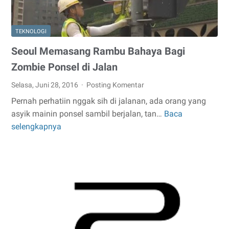
TEKNOLOGI
Seoul Memasang Rambu Bahaya Bagi
Zombie Ponsel di Jalan
Selasa, Juni 28, 2016
Posting Komentar
Pernah perhatiin nggak sih di jalanan, ada orang yang
asyik mainin ponsel sambil berjalan, tan…
Baca
Seoul
selengkapnya
Memasang
Rambu
Bahaya
Bagi
Zombie
Ponsel
di
Jalan