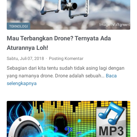
TEKNOLOGI
Mau Terbangkan Drone? Ternyata Ada
Aturannya Loh!
Sabtu, Juli 07, 2018
Posting Komentar
Sebagian dari kita tentu sudah tidak asing lagi dengan
yang namanya drone. Drone adalah sebuah…
Baca
Mau
selengkapnya
Terbangkan
Drone?
Ternyata
Ada
Aturannya
Loh!