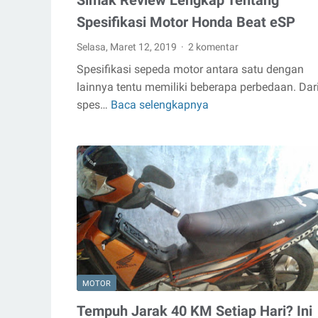
Simak Review Lengkap Tentang
Spesifikasi Motor Honda Beat eSP
Selasa, Maret 12, 2019
2 komentar
Spesifikasi sepeda motor antara satu dengan
lainnya tentu memiliki beberapa perbedaan. Dar
spes…
Baca selengkapnya
Simak
Review
Lengkap
Tentang
Spesifikasi
Motor
Honda
Beat
eSP
MOTOR
Tempuh Jarak 40 KM Setiap Hari? Ini