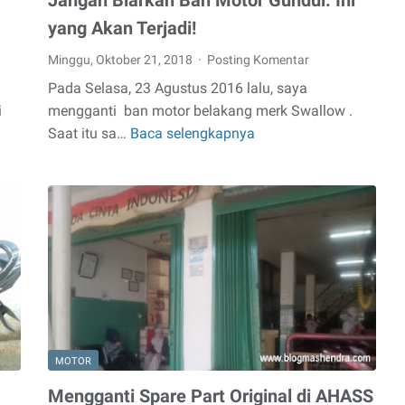
Jangan Biarkan Ban Motor Gundul. Ini
yang Akan Terjadi!
Minggu, Oktober 21, 2018
Posting Komentar
Pada Selasa, 23 Agustus 2016 lalu, saya
i
mengganti ban motor belakang merk Swallow .
Saat itu sa…
Baca selengkapnya
Jangan
Biarkan
Ban
Motor
Gundul.
Ini
yang
Akan
Terjadi!
MOTOR
Mengganti Spare Part Original di AHASS