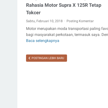
Rahasia Motor Supra X 125R Tetap
Tokcer
Sabtu, Februari 10, 2018
Posting Komentar
Motor merupakan moda transportasi paling favo
bagi masyarakat perkotaan, termasuk saya. De
Baca selengkapnya
Tempuh
Jarak
40
POSTINGAN LEBIH BARU
KM
Setiap
Hari?
Ini
Rahasia
Motor
Supra
X
125R