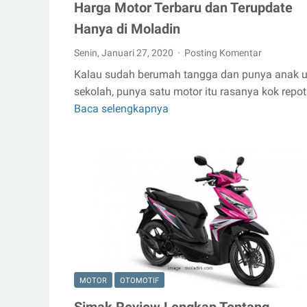
Harga Motor Terbaru dan Terupdate
Hanya di Moladin
Senin, Januari 27, 2020
Posting Komentar
Kalau sudah berumah tangga dan punya anak u
sekolah, punya satu motor itu rasanya kok repot
Baca selengkapnya
Harga
Motor
Terbaru
dan
Terupdate
Hanya
di
Moladin
MOTOR
OTOMOTIF