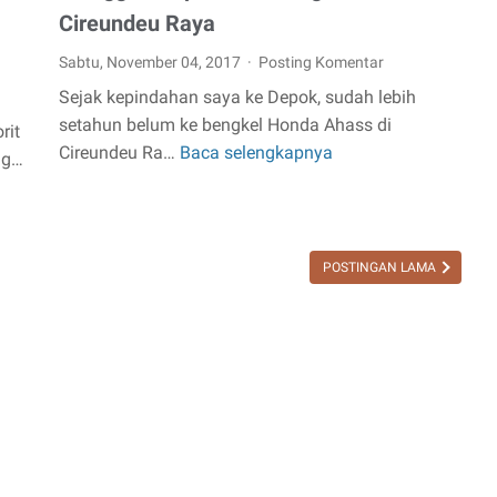
Cireundeu Raya
Sabtu, November 04, 2017
Posting Komentar
Sejak kepindahan saya ke Depok, sudah lebih
setahun belum ke bengkel Honda Ahass di
rit
Cireundeu Ra…
Baca selengkapnya
Mengganti
ng…
Spare
Part
Original
di
POSTINGAN LAMA
AHASS
Cireundeu
Raya