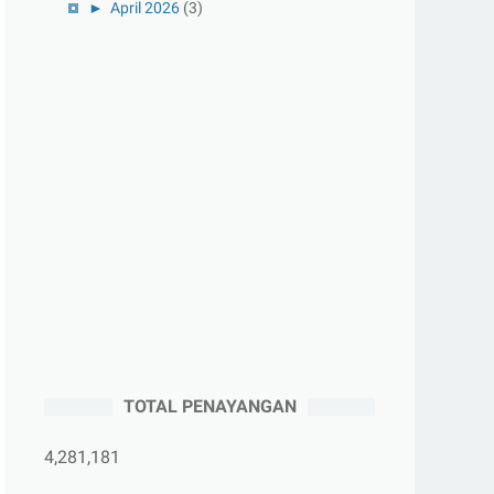
►
April 2026
(3)
►
Maret 2026
(1)
►
Februari 2026
(1)
►
Januari 2026
(1)
►
2025
(41)
►
Desember 2025
(3)
►
November 2025
(5)
►
Oktober 2025
(3)
►
September 2025
(2)
►
Agustus 2025
(5)
►
Juli 2025
(3)
►
Juni 2025
(4)
TOTAL PENAYANGAN
►
Mei 2025
(1)
4,281,181
►
April 2025
(5)