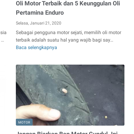
Oli Motor Terbaik dan 5 Keunggulan Oli
Pertamina Enduro
Selasa, Januari 21, 2020
sia
Sebagai pengguna motor sejati, memilih oli motor
 …
terbaik adalah suatu hal yang wajib bagi say…
Baca selengkapnya
Oli
Motor
Terbaik
dan
5
Keunggulan
Oli
Pertamina
Enduro
MOTOR