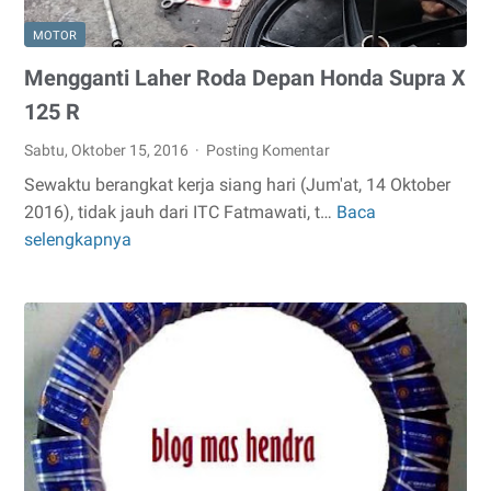
MOTOR
Mengganti Laher Roda Depan Honda Supra X
125 R
Sabtu, Oktober 15, 2016
Posting Komentar
Sewaktu berangkat kerja siang hari (Jum'at, 14 Oktober
2016), tidak jauh dari ITC Fatmawati, t…
Baca
Mengganti
selengkapnya
Laher
Roda
Depan
Honda
Supra
X
125
R