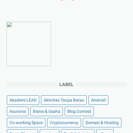
►
Juni 2023
(9)
►
Mei 2023
(9)
►
April 2023
(7)
►
Maret 2023
(7)
►
Februari 2023
(4)
►
Januari 2023
(5)
►
2022
(175)
►
Desember 2022
(9)
►
November 2022
(4)
LABEL
►
Oktober 2022
(11)
Akademi LEAD
Aktivitas Tanpa Batas
Android
►
September 2022
(7)
►
Agustus 2022
(13)
Asuransi
Bisnis & Usaha
Blog Contest
►
Juli 2022
(11)
Co-working Space
Cryptocurrency
Domain & Hosting
►
Juni 2022
(12)