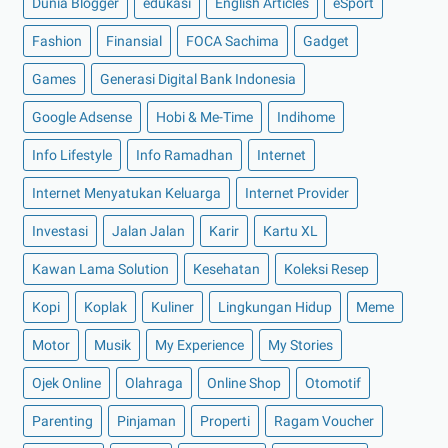
Dunia Blogger
edukasi
English Articles
eSport
►
Mei 2022
(14)
Fashion
Finansial
FOCA Sachima
Gadget
►
April 2022
(27)
Games
Generasi Digital Bank Indonesia
►
Maret 2022
(21)
►
Februari 2022
(16)
Google Adsense
Hobi & Me-Time
Indihome
►
Januari 2022
(30)
Info Lifestyle
Info Ramadhan
Internet
►
2021
(135)
Internet Menyatukan Keluarga
Internet Provider
►
Desember 2021
(8)
Investasi
Jalan Jalan
Karir
Kartu XL
►
November 2021
(7)
Kawan Lama Solution
Kesehatan
Koleksi Resep
►
Oktober 2021
(16)
Kopi
►
September 2021
Koplak
Kuliner
(15)
Lingkungan Hidup
Meme
►
Agustus 2021
(15)
Motor
Musik
My Experience
My Stories
►
Juli 2021
(7)
Ojek Online
Olahraga
Online Shop
Otomotif
►
Juni 2021
(10)
Parenting
Pinjaman
Properti
Ragam Voucher
►
Mei 2021
(11)