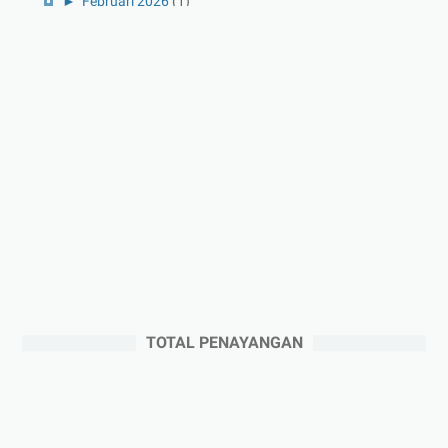
►
Februari 2026
(1)
►
Januari 2026
(1)
►
2025
(41)
►
Desember 2025
(3)
►
November 2025
(5)
►
Oktober 2025
(3)
►
September 2025
(2)
►
Agustus 2025
(5)
►
Juli 2025
(3)
►
Juni 2025
(4)
►
Mei 2025
(1)
TOTAL PENAYANGAN
►
April 2025
(5)
►
Maret 2025
(3)
►
Februari 2025
(5)