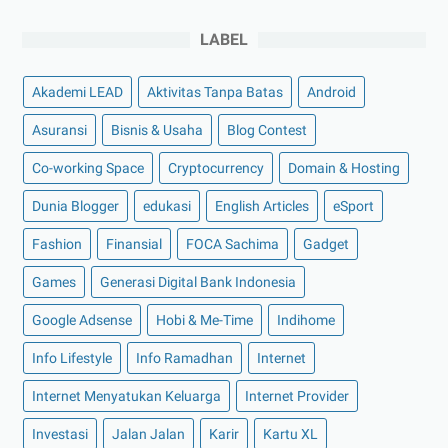
►
Desember 2022
(9)
►
November 2022
(4)
LABEL
►
Oktober 2022
(11)
Akademi LEAD
Aktivitas Tanpa Batas
Android
►
September 2022
(7)
►
Agustus 2022
(13)
Asuransi
Bisnis & Usaha
Blog Contest
►
Juli 2022
(11)
Co-working Space
Cryptocurrency
Domain & Hosting
►
Juni 2022
(12)
Dunia Blogger
edukasi
English Articles
eSport
►
Mei 2022
(14)
Fashion
Finansial
FOCA Sachima
Gadget
►
April 2022
(27)
Games
Generasi Digital Bank Indonesia
►
Maret 2022
(21)
Google Adsense
Hobi & Me-Time
Indihome
►
Februari 2022
(16)
►
Januari 2022
(30)
Info Lifestyle
Info Ramadhan
Internet
►
2021
(135)
Internet Menyatukan Keluarga
Internet Provider
►
Desember 2021
(8)
Investasi
Jalan Jalan
Karir
Kartu XL