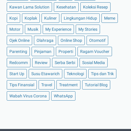
►
November 2021
(7)
Kawan Lama Solution
Kesehatan
Koleksi Resep
►
Oktober 2021
(16)
Kopi
Koplak
Kuliner
Lingkungan Hidup
Meme
►
September 2021
(15)
►
Agustus 2021
(15)
Motor
Musik
My Experience
My Stories
►
Juli 2021
(7)
Ojek Online
Olahraga
Online Shop
Otomotif
►
Juni 2021
(10)
Parenting
Pinjaman
Properti
Ragam Voucher
►
Mei 2021
(11)
Redcomm
Review
Serba Serbi
Sosial Media
►
April 2021
(13)
Start Up
Susu Etawarich
Teknologi
Tips dan Trik
►
Maret 2021
(12)
►
Februari 2021
(7)
Tips Finansial
Travel
Treatment
Tutorial Blog
►
Januari 2021
(14)
Wabah Virus Corona
WhatsApp
►
2020
(158)
►
Desember 2020
(11)
►
November 2020
(14)